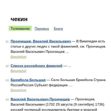
чекин
Толкование
Перевод
Книги
Прончищев, Василий Васильевич
— В Википедии есть
61
статьи о других людях с такой фамилией, см. Прончищев.
Василий Васильевич Прончищев …
Википедия
Список российских фамилий
— …
62
Википедия
Брембола Большая
— Село Большая Брембола Страна
63
РоссияРоссия Субъект федерации …
Википедия
Василий Васильевич Прончищев
— Прончищев,
64
Василий Васильевич (1702 29 августа (9 сентября) 1736)
русский полярный исследователь Арктики и морской